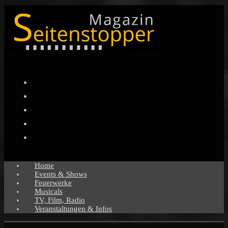
Facebook
Twitter
Instagram
Pinterest
YouTube
Home
Events & Shows
Feuerwerke
Musicals
TV, Film, Radio
Veranstaltungen & Infos