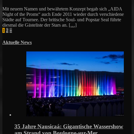
Mit neuem Namen und bewährtem Konzept begab sich „AIDA
Night of the Proms“ auch Ende 2011 wieder durch verschiedene
Städte auf Tournee. Der britische Soul- und Popstar Seal führte
diesmal die Gästeliste der Stars an.
[…]
Seitennummerierung
1
2
»
der
Aktuelle News
Beiträge
35 Jahre Nausicaá: Gigantische Wassershow
am Strand von Boulogne-sur-Mer