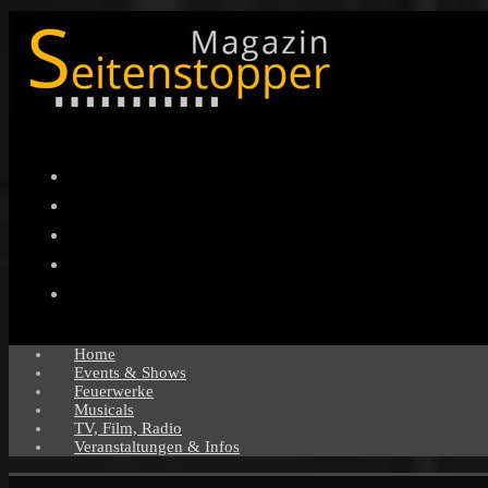
Facebook
Twitter
Instagram
Pinterest
YouTube
Home
Events & Shows
Feuerwerke
Musicals
TV, Film, Radio
Veranstaltungen & Infos