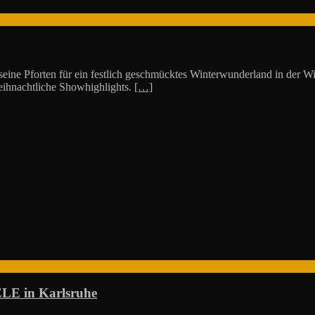
ne Pforten für ein festlich geschmücktes Winterwunderland in der Win
weihnachtliche Showhighlights.
[…]
LE in Karlsruhe