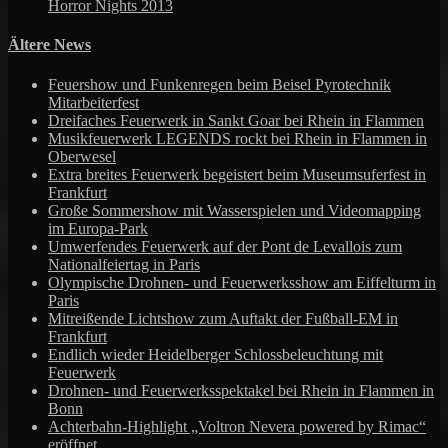
Horror Nights 2013
Ältere News
Feuershow und Funkenregen beim Beisel Pyrotechnik
Mitarbeiterfest
Dreifaches Feuerwerk in Sankt Goar bei Rhein in Flammen
Musikfeuerwerk LEGENDS rockt bei Rhein in Flammen in
Oberwesel
Extra breites Feuerwerk begeistert beim Museumsuferfest in
Frankfurt
Große Sommershow mit Wasserspielen und Videomapping
im Europa-Park
Umwerfendes Feuerwerk auf der Pont de Levallois zum
Nationalfeiertag in Paris
Olympische Drohnen- und Feuerwerksshow am Eiffelturm in
Paris
Mitreißende Lichtshow zum Auftakt der Fußball-EM in
Frankfurt
Endlich wieder Heidelberger Schlossbeleuchtung mit
Feuerwerk
Drohnen- und Feuerwerksspektakel bei Rhein in Flammen in
Bonn
Achterbahn-Highlight „Voltron Nevera powered by Rimac“
eröffnet