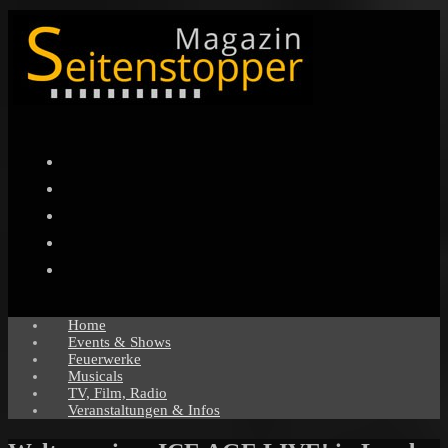
Facebook
Twitter
Instagram
Pinterest
YouTube
Home
Events & Shows
Feuerwerke
Musicals
TV, Film, Radio
Veranstaltungen & Infos