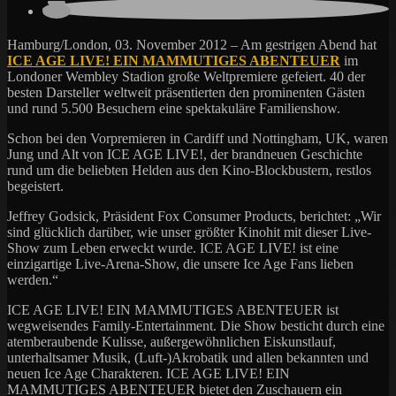
Hamburg/London, 03. November 2012 – Am gestrigen Abend hat
ICE AGE LIVE! EIN MAMMUTIGES ABENTEUER
im
Londoner Wembley Stadion große Weltpremiere gefeiert. 40 der
besten Darsteller weltweit präsentierten den prominenten Gästen
und rund 5.500 Besuchern eine spektakuläre Familienshow.
Schon bei den Vorpremieren in Cardiff und Nottingham, UK, waren
Jung und Alt von ICE AGE LIVE!, der brandneuen Geschichte
rund um die beliebten Helden aus den Kino-Blockbustern, restlos
begeistert.
Jeffrey Godsick, Präsident Fox Consumer Products, berichtet: „Wir
sind glücklich darüber, wie unser größter Kinohit mit dieser Live-
Show zum Leben erweckt wurde. ICE AGE LIVE! ist eine
einzigartige Live-Arena-Show, die unsere Ice Age Fans lieben
werden.“
ICE AGE LIVE! EIN MAMMUTIGES ABENTEUER ist
wegweisendes Family-Entertainment. Die Show besticht durch eine
atemberaubende Kulisse, außergewöhnlichen Eiskunstlauf,
unterhaltsamer Musik, (Luft-)Akrobatik und allen bekannten und
neuen Ice Age Charakteren. ICE AGE LIVE! EIN
MAMMUTIGES ABENTEUER bietet den Zuschauern ein