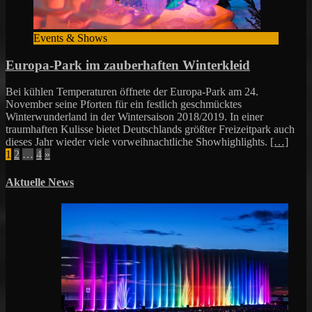
Events & Shows
Europa-Park im zauberhaften Winterkleid
Bei kühlen Temperaturen öffnete der Europa-Park am 24.
November seine Pforten für ein festlich geschmücktes
Winterwunderland in der Wintersaison 2018/2019. In einer
traumhaften Kulisse bietet Deutschlands größter Freizeitpark auch
dieses Jahr wieder viele vorweihnachtliche Showhighlights.
[…]
Seitennummerierung
1
2
…
4
»
der
Aktuelle News
Beiträge