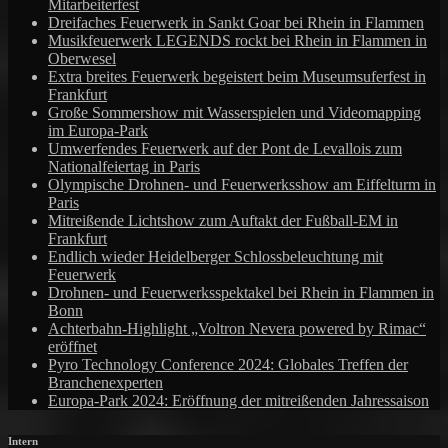
Mitarbeiterfest
Dreifaches Feuerwerk in Sankt Goar bei Rhein in Flammen
Musikfeuerwerk LEGENDS rockt bei Rhein in Flammen in
Oberwesel
Extra breites Feuerwerk begeistert beim Museumsuferfest in
Frankfurt
Große Sommershow mit Wasserspielen und Videomapping
im Europa-Park
Umwerfendes Feuerwerk auf der Pont de Levallois zum
Nationalfeiertag in Paris
Olympische Drohnen- und Feuerwerksshow am Eiffelturm in
Paris
Mitreißende Lichtshow zum Auftakt der Fußball-EM in
Frankfurt
Endlich wieder Heidelberger Schlossbeleuchtung mit
Feuerwerk
Drohnen- und Feuerwerksspektakel bei Rhein in Flammen in
Bonn
Achterbahn-Highlight „Voltron Nevera powered by Rimac“
eröffnet
Pyro Technology Conference 2024: Globales Treffen der
Branchenexperten
Europa-Park 2024: Eröffnung der mitreißenden Jahressaison
Intern