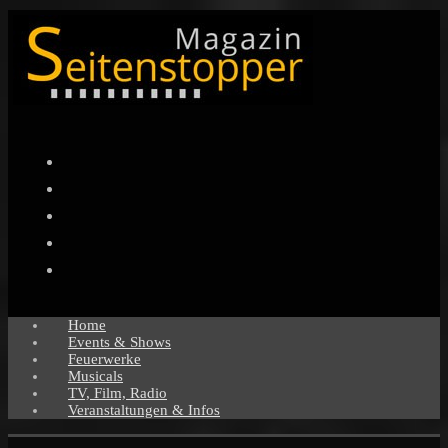
Facebook
Twitter
Instagram
Pinterest
YouTube
Home
Events & Shows
Feuerwerke
Musicals
TV, Film, Radio
Veranstaltungen & Infos