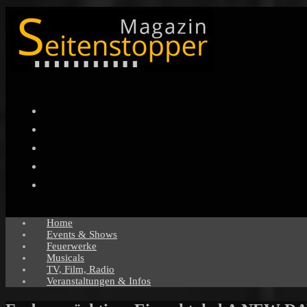
Facebook
Twitter
Instagram
Pinterest
YouTube
Home
Events & Shows
Feuerwerke
Musicals
TV, Film, Radio
Veranstaltungen & Infos