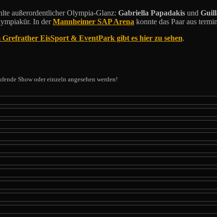
hlte außerordentlicher Olympia-Glanz:
Gabriella Papadakis
und
Guil
lympiakür. In der
Mannheimer SAP Arena
konnte das Paar aus termin
efrather EisSport & EventPark gibt es hier zu sehen
.
laufende Show oder einzeln angesehen werden!