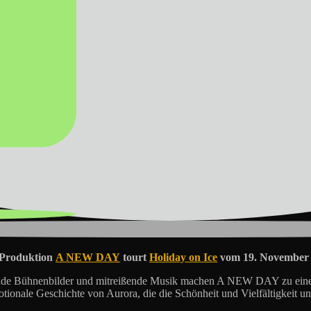
f Produktion
A NEW DAY
tourt
Holiday on Ice
vom 19. November 2
nde Bühnenbilder und mitreißende Musik machen A NEW DAY zu einer S
ionale Geschichte von Aurora, die die Schönheit und Vielfältigkeit un