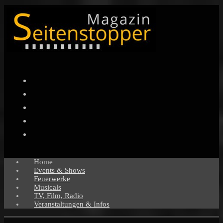
Facebook
Twitter
Instagram
Pinterest
YouTube
Home
Events & Shows
Feuerwerke
Musicals
TV, Film, Radio
Veranstaltungen & Infos