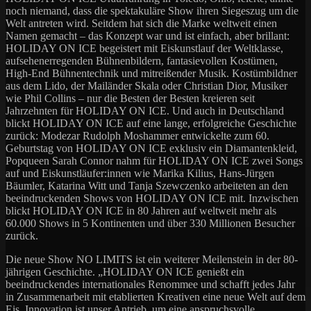
noch niemand, dass die spektakuläre Show ihren Siegeszug um die
Welt antreten wird. Seitdem hat sich die Marke weltweit einen
Namen gemacht – das Konzept war und ist einfach, aber brillant:
HOLIDAY ON ICE begeistert mit Eiskunstlauf der Weltklasse,
aufsehenerregenden Bühnenbildern, fantasievollen Kostümen,
High-End Bühnentechnik und mitreißender Musik. Kostümbildner
aus dem Lido, der Mailänder Skala oder Christian Dior, Musiker
wie Phil Collins – nur die Besten der Besten kreieren seit
Jahrzehnten für HOLIDAY ON ICE. Und auch in Deutschland
blickt HOLIDAY ON ICE auf eine lange, erfolgreiche Geschichte
zurück: Modezar Rudolph Moshammer entwickelte zum 60.
Geburtstag von HOLIDAY ON ICE exklusiv ein Diamantenkleid,
Popqueen Sarah Connor nahm für HOLIDAY ON ICE zwei Songs
auf und Eiskunstläufer:innen wie Marika Kilius, Hans-Jürgen
Bäumler, Katarina Witt und Tanja Szewczenko arbeiteten an den
beeindruckenden Shows von HOLIDAY ON ICE mit. Inzwischen
blickt HOLIDAY ON ICE in 80 Jahren auf weltweit mehr als
60.000 Shows in 5 Kontinenten und über 330 Millionen Besucher
zurück.
Die neue Show NO LIMITS ist ein weiterer Meilenstein in der 80-
jährigen Geschichte. „HOLIDAY ON ICE genießt ein
beeindruckendes internationales Renommee und schafft jedes Jahr
in Zusammenarbeit mit etablierten Kreativen eine neue Welt auf dem
Eis. Innovation ist unser Antrieb, um eine anspruchsvolle