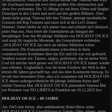
die Zuschauer:innen mit zwei ihrer großen Hits überraschen und
diese live performen. Die 31-Jährige ist mit ihren Alben und Singles
Dauergast in den Charts und auch auf den großen Bühnen. Aber
damit nicht genug: Vanessa lebt ihre Träume, sprengt musikalische
Grenzen mit Rap Features und tanzt sich in den Let’s Dance
Himmel. Dabei bleibt sie sich immer treu und erfindet sich dennoch
jedes Mal neu. Nun feiert die Entertainerin als Stargast der
diesjährigen Tour das 80-jährige Jubiläum von HOLIDAY ON ICE
und sorgt für magische Momente, die Generationen verbinden.
„HOLIDAY ON ICE hat mich als kleines Mädchen schon
verzaubert. Die Eiskunstläufer:innen schwebten in ihren
wunderschönen Kostümen über das Eis und ich war wie gefesselt.
Seitdem wusste ich: Tanzen, singen, performen, das ist meine Welt.
Und ich möchte mich genau wie HOLIDAY ON ICE immer wieder
neu erfinden. Unglaublich, was die beste Eisshow der Welt in den
letzten 80 Jahren geschafft hat, und das über Kontinente hinweg. Es
ist mir eine besondere Ehre, dass ich zusammen mit HOLIDAY ON
ICE dieses außergewöhnliche 80-jährige Jubiläum feiern darf“,
erklärt Vanessa Mai. HOLIDAY ON ICE präsentiert Vanessa Mai
zur Premiere von NO LIMITS in Frankfurt am 10.12.2023 live.
HOLIDAY ON ICE – 80 JAHRE
Als 1943 eine kleine, aber ambitionierte Hotel-Show seine
HOLIDAY ON ICE Uraufführung in Toledo, Ohio, feierte, ahnte