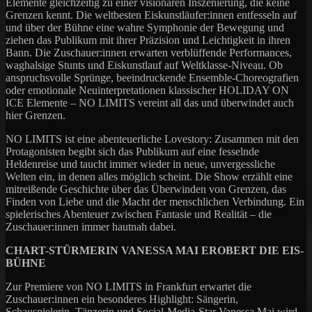
Elemente gleichzeitig zu einer visionären Inszenierung, die keine
Grenzen kennt. Die weltbesten Eiskunstläufer:innen entfesseln auf
und über der Bühne eine wahre Symphonie der Bewegung und
ziehen das Publikum mit ihrer Präzision und Leichtigkeit in ihren
Bann. Die Zuschauer:innen erwarten verblüffende Performances,
waghalsige Stunts und Eiskunstlauf auf Weltklasse-Niveau. Ob
anspruchsvolle Sprünge, beeindruckende Ensemble-Choreografien
oder emotionale Neuinterpretationen klassischer HOLIDAY ON
ICE Elemente – NO LIMITS vereint all das und überwindet auch
hier Grenzen.
NO LIMITS ist eine abenteuerliche Lovestory: Zusammen mit den
Protagonisten begibt sich das Publikum auf eine fesselnde
Heldenreise und taucht immer wieder in neue, unvergessliche
Welten ein, in denen alles möglich scheint. Die Show erzählt eine
mitreißende Geschichte über das Überwinden von Grenzen, das
Finden von Liebe und die Macht der menschlichen Verbindung. Ein
spielerisches Abenteuer zwischen Fantasie und Realität – die
Zuschauer:innen immer hautnah dabei.
CHART-STÜRMERIN VANESSA MAI EROBERT DIE EIS-
BÜHNE
Zur Premiere von NO LIMITS in Frankfurt erwartet die
Zuschauer:innen ein besonderes Highlight: Sängerin,
Schauspielerin, Tänzerin und Social-Media-Star Vanessa Mai wird