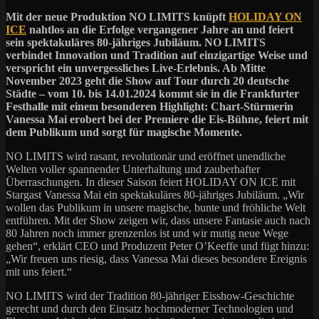
Mit der neue Produktion
NO LIMITS knüpft
HOLIDAY ON
ICE
nahtlos an die Erfolge vergangener Jahre an und feiert
sein spektakuläres 80-jähriges Jubiläum. NO LIMITS
verbindet Innovation und Tradition auf einzigartige Weise und
verspricht ein unvergessliches Live-Erlebnis. Ab Mitte
November 2023 geht die Show auf Tour durch 20 deutsche
Städte – vom 10. bis 14.01.2024 kommt sie in die Frankfurter
Festhalle mit einem besonderen Highlight:
Chart-Stürmerin
Vanessa Mai erobert
bei der Premiere
die Eis-Bühne, feiert mit
dem Publikum und sorgt für magische Momente.
NO LIMITS wird rasant, revolutionär und eröffnet unendliche
Welten voller spannender Unterhaltung und zauberhafter
Überraschungen. In dieser Saison feiert HOLIDAY ON ICE mit
Stargast Vanessa Mai ein spektakuläres 80-jähriges Jubiläum. „Wir
wollen das Publikum in unsere magische, bunte und fröhliche Welt
entführen. Mit der Show zeigen wir, dass unsere Fantasie auch nach
80 Jahren noch immer grenzenlos ist und wir mutig neue Wege
gehen“, erklärt CEO und Produzent Peter O’Keeffe und fügt hinzu:
„Wir freuen uns riesig, dass Vanessa Mai dieses besondere Ereignis
mit uns feiert.“
NO LIMITS wird der Tradition 80-jähriger Eisshow-Geschichte
gerecht und durch den Einsatz hochmoderner Technologien und