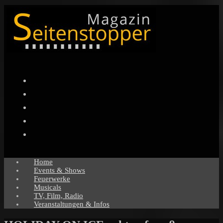
Facebook
Twitter
Instagram
Pinterest
YouTube
Home
Events & Shows
Feuerwerke
Musicals
TV, Film, Radio
Veranstaltungen & Infos