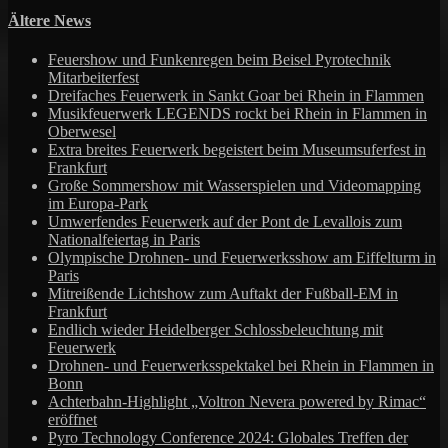
Ältere News
Feuershow und Funkenregen beim Beisel Pyrotechnik
Mitarbeiterfest
Dreifaches Feuerwerk in Sankt Goar bei Rhein in Flammen
Musikfeuerwerk LEGENDS rockt bei Rhein in Flammen in
Oberwesel
Extra breites Feuerwerk begeistert beim Museumsuferfest in
Frankfurt
Große Sommershow mit Wasserspielen und Videomapping
im Europa-Park
Umwerfendes Feuerwerk auf der Pont de Levallois zum
Nationalfeiertag in Paris
Olympische Drohnen- und Feuerwerksshow am Eiffelturm in
Paris
Mitreißende Lichtshow zum Auftakt der Fußball-EM in
Frankfurt
Endlich wieder Heidelberger Schlossbeleuchtung mit
Feuerwerk
Drohnen- und Feuerwerksspektakel bei Rhein in Flammen in
Bonn
Achterbahn-Highlight „Voltron Nevera powered by Rimac“
eröffnet
Pyro Technology Conference 2024: Globales Treffen der