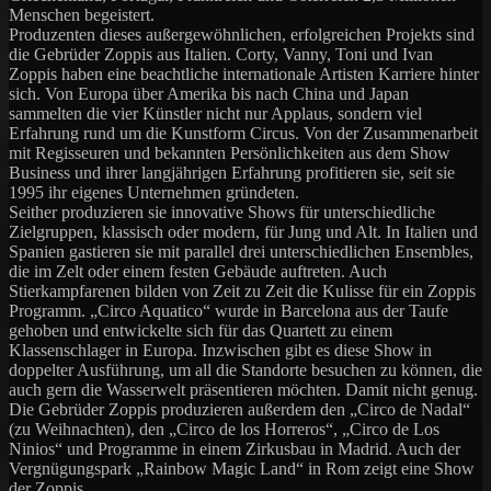
Menschen begeistert.
Produzenten dieses außergewöhnlichen, erfolgreichen Projekts sind
die Gebrüder Zoppis aus Italien. Corty, Vanny, Toni und Ivan
Zoppis haben eine beachtliche internationale Artisten Karriere hinter
sich. Von Europa über Amerika bis nach China und Japan
sammelten die vier Künstler nicht nur Applaus, sondern viel
Erfahrung rund um die Kunstform Circus. Von der Zusammenarbeit
mit Regisseuren und bekannten Persönlichkeiten aus dem Show
Business und ihrer langjährigen Erfahrung profitieren sie, seit sie
1995 ihr eigenes Unternehmen gründeten.
Seither produzieren sie innovative Shows für unterschiedliche
Zielgruppen, klassisch oder modern, für Jung und Alt. In Italien und
Spanien gastieren sie mit parallel drei unterschiedlichen Ensembles,
die im Zelt oder einem festen Gebäude auftreten. Auch
Stierkampfarenen bilden von Zeit zu Zeit die Kulisse für ein Zoppis
Programm. „Circo Aquatico“ wurde in Barcelona aus der Taufe
gehoben und entwickelte sich für das Quartett zu einem
Klassenschlager in Europa. Inzwischen gibt es diese Show in
doppelter Ausführung, um all die Standorte besuchen zu können, die
auch gern die Wasserwelt präsentieren möchten. Damit nicht genug.
Die Gebrüder Zoppis produzieren außerdem den „Circo de Nadal“
(zu Weihnachten), den „Circo de los Horreros“, „Circo de Los
Ninios“ und Programme in einem Zirkusbau in Madrid. Auch der
Vergnügungspark „Rainbow Magic Land“ in Rom zeigt eine Show
der Zoppis.