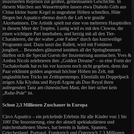
inszenierten Reprisen zur großen, gemeinsamen Geschichte. In
diesem Märchen aus Wassertropfen lassen etwa Diabolo Girls aus
China kleine bunte Kegel in ungeahnte Höhen schnellen, Hüte
fliegen bei Aquatico ebenso durch die Luft wie grazile
Akrobatinnen. Die Artistik spielt nur eine von mehreren Hauptrollen
in diesem Meer der Tropfen. Lustig wird es mit den Clowns, die
einen wichtigen Part innehaben, und herzig mit all den Tier-
Charakteren, die der wahre „rote Faden“ durch das kurzweilige
Programm sind. Dazu tanzt das Ballett, wird mit Fontänen
jongliert… Besonders glänzend inmitten all der Springbrunnen
dürften sich die Special Guests der Inszenierung ausmachen. Yves &
Ambra Nicols zelebrieren ihre „Golden Dreams“ – so eine Form der
Tuchakrobatik hat es bis vor kurzem noch nicht gegeben, denn das
Paar erklimmt golden angemalt höchste Höhen im Zelt, mit
unglaublichen Tricks im Zeitlupentempo. Ebenfalls im Doppelpack
zeigen Alla Klyshta und Reydi Argote als Duo Reyal ihren
aufregenden Tanz am chinesischen Mast, der hier sicher kein
„Ruhe-Pole“ ist.
Schon 2,3 Millionen Zuschauer in Europa
Circo Aquatico – ein prickelnde Erlebnis für alle Kinder von 1 bis
100! Die Inszenierung, eine der aktuell spektakulärsten und
märchenhaftesten Shows, hat bereits in Italien, Spanien,
Griechenland, Portugal, Frankreich und Österreich 2,3 Millionen