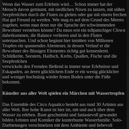
Wenn das Wasser zum Erlebnis wird… Schon immer hat der
Mensch davon geträumt, mit niedlichen Nixen zu tanzen, mit süßen
Seepferdchen durch die Fluten zu gleiten oder gar mit einem frechen
Hai gut Freund zu werden. Wie mag es auf dem Grund des Meeres
zugehen, wenn man denn nur die Sprache der schwimmenden
Bewohner verstehen könnte? Da muss erst ein tollpatschiger Clown
daherkommen, die Balance verlieren und in den Fluten
untertauchen. Und schon beginnt hier inmitten von Millionen
Tropfen ein spannendes Abenteuer, in dessen Verlauf er die
Bewohner des flüssigen Elementes richtig gut kennenlernt.
Schildkröte, Seestern, Haifisch, Krebs, Quallen, Fische und die
Seepferdchen
verwickeln den Fremden fließend in immer neue Erlebnisse und
Eskapaden, an deren glücklichem Ende er ein wenig glücklicher
und weniger hochnäsig wieder festen Boden unter die Füße
bekommt.
Künstler aus aller Welt spielen ein Märchen mit Wassertropfen
Das Ensemble des Circo Aquatico besteht aus rund 30 Artisten aus
aller Welt. Ihre hohe Kunst ist hier im, mit und auch über dem
Wasser zu erleben. Bunt geschminkt und fantasievoll gewandet
bilden Artisten und Komiker die kunterbunte Wasserfamilie. Solo-
Darbietungen verschmelzen mit dem Ambiente und liebevoll