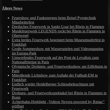
Ältere News
Feuershow und Funkenregen beim Beisel Pyrotechnik
Mitarbeiterfest
Dreifaches Feuerwerk in Sankt Goar bei Rhein in Flammen
Musikfeuerwerk LEGENDS rockt bei Rhein in Flammen in
Oberwesel
Extra breites Feuerwerk begeistert beim Museumsuferfest in
Frankfurt
Große Sommershow mit Wasserspielen und Videomapping
im Europa-Park
Umwerfendes Feuerwerk auf der Pont de Levallois zum
Nationalfeiertag in Paris
Olympische Drohnen- und Feuerwerksshow am Eiffelturm in
Paris
Mitreißende Lichtshow zum Auftakt der Fußball-EM in
Frankfurt
Endlich wieder Heidelberger Schlossbeleuchtung mit
Feuerwerk
Drohnen- und Feuerwerksspektakel bei Rhein in Flammen in
Bonn
Achterbahn-Highlight „Voltron Nevera powered by Rimac“
eröffnet