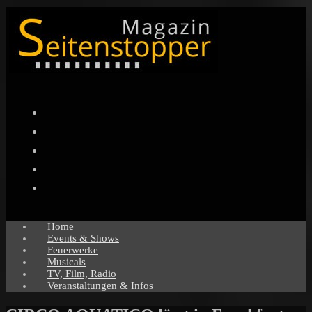
Facebook
Twitter
Instagram
Pinterest
YouTube
Home
Events & Shows
Feuerwerke
Musicals
TV, Film, Radio
Veranstaltungen & Infos