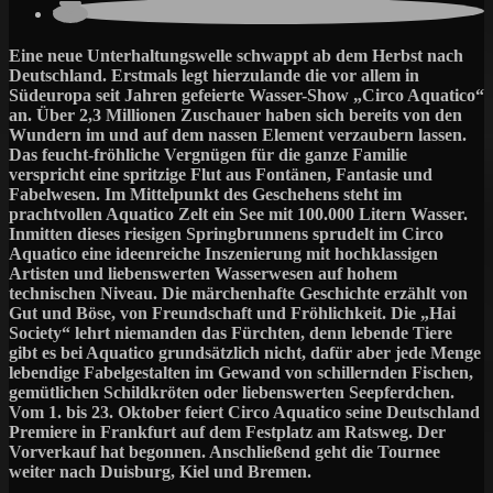
Eine neue Unterhaltungswelle schwappt ab dem Herbst nach
Deutschland. Erstmals legt hierzulande die vor allem in
Südeuropa seit Jahren gefeierte Wasser-Show „Circo Aquatico“
an. Über 2,3 Millionen Zuschauer haben sich bereits von den
Wundern im und auf dem nassen Element verzaubern lassen.
Das feucht-fröhliche Vergnügen für die ganze Familie
verspricht eine spritzige Flut aus Fontänen, Fantasie und
Fabelwesen. Im Mittelpunkt des Geschehens steht im
prachtvollen Aquatico Zelt ein See mit 100.000 Litern Wasser.
Inmitten dieses riesigen Springbrunnens sprudelt im Circo
Aquatico eine ideenreiche Inszenierung mit hochklassigen
Artisten und liebenswerten Wasserwesen auf hohem
technischen Niveau. Die märchenhafte Geschichte erzählt von
Gut und Böse, von Freundschaft und Fröhlichkeit. Die „Hai
Society“ lehrt niemanden das Fürchten, denn lebende Tiere
gibt es bei Aquatico grundsätzlich nicht, dafür aber jede Menge
lebendige Fabelgestalten im Gewand von schillernden Fischen,
gemütlichen Schildkröten oder liebenswerten Seepferdchen.
Vom 1. bis 23. Oktober feiert Circo Aquatico seine Deutschland
Premiere in Frankfurt auf dem Festplatz am Ratsweg. Der
Vorverkauf hat begonnen. Anschließend geht die Tournee
weiter nach Duisburg, Kiel und Bremen.