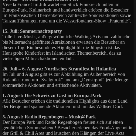
Vive la France! Im Juli wartet ein Stück Frankreich mitten im
Europa-Park. Kulinarisch und handwerklich erleben die Besucher
im Französischen Themenbereich zahlreiche Sonderaktionen sowie
Tanzaufführungen rund um die Wasserfontänen-Show „Fraternité“.
15. Juli: Sommernachtsparty
Tolle Live-Musik, außergewöhnliche Walking-Acts und zahlreiche
bis Mitternacht geöffnete Attraktionen erwarten die Besucher an
diesem Tag. Ein besonderes Highlight für die Jüngsten ist das
Hansgrohe Kinderfest im Isländischen Themenbereich, das zu
vielseitigen Mitmachaktionen einlädt.
26. Juli – 6. August: Nordisches Strandfest in Rulantica
Im Juli und August gibt es zur Abkühlung im Außenbereich von
Rulantica rund um „Svalgurok“ und am „Dynstrønd“ jede Menge
sommerliche Aktionen und erfrischende Aktivitäten.
1. August: Die Schweiz zu Gast im Europa-Park
Alle Besucher erleben die traditionellen Highlights aus dem Land
der Berge und spannende Aktionen rund um das Walliser Dorf.
5. August: Radio Regenbogen – Music@Park
Der Europa-Park und Radio Regenbogen freuen sich auf einen
gemütlichen Sommerabend! Besucher erleben das Food-Angebot in
der Grill & Chill Area und lauschen den Klängen der Live-Acts