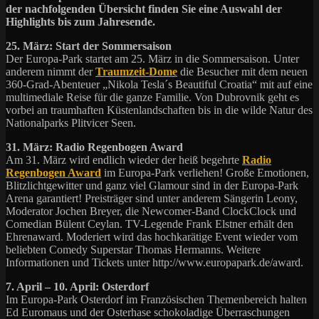
der nachfolgenden Übersicht finden Sie eine Auswahl der
Highlights bis zum Jahresende.
25. März: Start der Sommersaison
Der Europa-Park startet am 25. März in die Sommersaison. Unter
anderem nimmt der
Traumzeit-Dome
die Besucher mit dem neuen
360-Grad-Abenteuer „Nikola Tesla´s Beautiful Croatia“ mit auf eine
multimediale Reise für die ganze Familie. Von Dubrovnik geht es
vorbei an traumhaften Küstenlandschaften bis in die wilde Natur des
Nationalparks Plitvicer Seen.
31. März: Radio Regenbogen Award
Am 31. März wird endlich wieder der heiß begehrte
Radio
Regenbogen Award
im Europa-Park verliehen! Große Emotionen,
Blitzlichtgewitter und ganz viel Glamour sind in der Europa-Park
Arena garantiert! Preisträger sind unter anderem Sängerin Leony,
Moderator Jochen Breyer, die Newcomer-Band ClockClock und
Comedian Bülent Ceylan. TV-Legende Frank Elstner erhält den
Ehrenaward. Moderiert wird das hochkarätige Event wieder vom
beliebten Comedy Superstar Thomas Hermanns. Weitere
Informationen und Tickets unter http://www.europapark.de/award.
7. April – 10. April: Osterdorf
Im Europa-Park Osterdorf im Französischen Themenbereich halten
Ed Euromaus und der Osterhase schokoladige Überraschungen