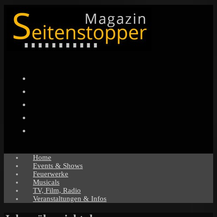
Facebook
Twitter
Instagram
Pinterest
YouTube
Home
Events & Shows
Feuerwerke
Musicals
TV, Film, Radio
Veranstaltungen & Infos