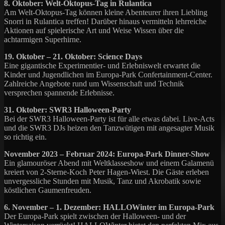
8. Oktober: Welt-Oktopus-Tag in Rulantica
Am Welt-Oktopus-Tag können kleine Abenteurer ihren Liebling
Snorri in Rulantica treffen! Darüber hinaus vermitteln lehrreiche
Aktionen auf spielerische Art und Weise Wissen über die
achtarmigen Superhirne.
19. Oktober – 21. Oktober: Science Days
Eine gigantische Experimentier- und Erlebniswelt erwartet die
Kinder und Jugendlichen im Europa-Park Confertainment-Center.
Zahlreiche Angebote rund um Wissenschaft und Technik
versprechen spannende Erlebnisse.
31. Oktober: SWR3 Halloween-Party
Bei der SWR3 Halloween-Party ist für alle etwas dabei. Live-Acts
und die SWR3 DJs heizen den Tanzwütigen mit angesagter Musik
so richtig ein.
November 2023 – Februar 2024: Europa-Park Dinner-Show
Ein glamouröser Abend mit Weltklasseshow und einem Galamenü
kreiert von 2-Sterne-Koch Peter Hagen-Wiest. Die Gäste erleben
unvergessliche Stunden mit Musik, Tanz und Akrobatik sowie
köstlichen Gaumenfreuden.
6. November – 1. Dezember: HALLOWinter im Europa-Park
Der Europa-Park spielt zwischen der Halloween- und der