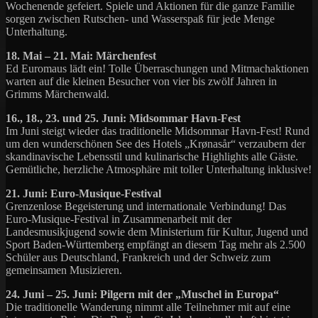
Wochenende gefeiert. Spiele und Aktionen für die ganze Familie
sorgen zwischen Rutschen- und Wasserspaß für jede Menge
Unterhaltung.
18. Mai – 21. Mai: Märchenfest
Ed Euromaus lädt ein! Tolle Überraschungen und Mitmachaktionen
warten auf die kleinen Besucher von vier bis zwölf Jahren in
Grimms Märchenwald.
16., 18., 23. und 25. Juni: Midsommar Havn-Fest
Im Juni steigt wieder das traditionelle Midsommar Havn-Fest! Rund
um den wunderschönen See des Hotels „Krønasår“ verzaubern der
skandinavische Lebensstil und kulinarische Highlights alle Gäste.
Gemütliche, herzliche Atmosphäre mit toller Unterhaltung inklusive!
21. Juni: Euro-Musique-Festival
Grenzenlose Begeisterung und internationale Verbindung! Das
Euro-Musique-Festival in Zusammenarbeit mit der
Landesmusikjugend sowie dem Ministerium für Kultur, Jugend und
Sport Baden-Württemberg empfängt an diesem Tag mehr als 2.500
Schüler aus Deutschland, Frankreich und der Schweiz zum
gemeinsamen Musizieren.
24. Juni – 25. Juni: Pilgern mit der „Muschel in Europa“
Die traditionelle Wanderung nimmt alle Teilnehmer mit auf eine