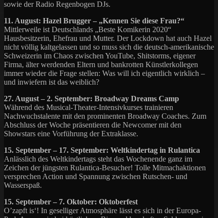
sowie der Radio Regenbogen DJs.
11. August: Hazel Brugger – „Kennen Sie diese Frau?“
Mittlerweile ist Deutschlands „Beste Komikerin 2020“
Hausbesitzerin, Ehefrau und Mutter. Der Lockdown hat auch Hazel
nicht völlig kaltgelassen und so muss sich die deutsch-amerikanische
Schweizerin im Chaos zwischen YouTube, Shitstorms, eigener
Firma, älter werdenden Eltern und bankrotten Künstlerkollegen
immer wieder die Frage stellen: Was will ich eigentlich wirklich –
und inwiefern ist das weiblich?
27. August – 2. September: Broadway Dreams Camp
Während des Musical-Theater-Intensivkurses trainieren
Nachwuchstalente mit den prominenten Broadway Coaches. Zum
Abschluss der Woche präsentieren die Newcomer mit den
Showstars eine Vorführung der Extraklasse.
15. September – 17. September: Weltkindertag in Rulantica
Anlässlich des Weltkindertags steht das Wochenende ganz im
Zeichen der jüngsten Rulantica-Besucher! Tolle Mitmachaktionen
versprechen Action und Spannung zwischen Rutschen- und
Wasserspaß.
15. September – 7. Oktober: Oktoberfest
O’zapft is‘! In geselliger Atmosphäre lässt es sich in der Europa-