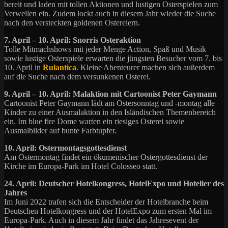
bereit und laden mit tollen Aktionen und lustigen Osterspielen zum
Verweilen ein. Zudem lockt auch in diesem Jahr wieder die Suche
nach den versteckten goldenen Ostereiern.
7. April – 10. April: Snorris Osteraktion
Tolle Mitmachshows mit jeder Menge Action, Spaß und Musik
sowie lustige Osterspiele erwarten die jüngsten Besucher vom 7. bis
10. April in
Rulantica
. Kleine Abenteurer machen sich außerdem
auf die Suche nach dem versunkenen Osterei.
9. April – 10. April: Malaktion mit Cartoonist Peter Gaymann
Cartoonist Peter Gaymann lädt am Ostersonntag und -montag alle
Kinder zu einer Ausmalaktion in den Isländischen Themenbereich
ein. Im blue fire Dome warten ein riesiges Osterei sowie
Ausmalbilder auf bunte Farbtupfer.
10. April: Ostermontagsgottesdienst
Am Ostermontag findet ein ökumenischer Ostergottesdienst der
Kirche im Europa-Park im Hotel Colosseo statt.
24. April: Deutscher Hotelkongress, HotelExpo und Hotelier des
Jahres
Im Juni 2022 trafen sich die Entscheider der Hotelbranche beim
Deutschen Hotelkongress und der HotelExpo zum ersten Mal im
Europa-Park. Auch in diesem Jahr findet das Jahresevent der