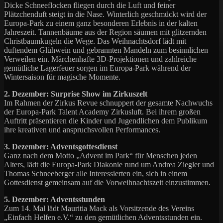
Dicke Schneeflocken fliegen durch die Luft und feiner
Plätzchenduft steigt in die Nase. Winterlich geschmückt wird der
Europa-Park zu einem ganz besonderen Erlebnis in der kalten
Jahreszeit. Tannenbäume aus der Region säumen mit glitzernden
Christbaumkugeln die Wege. Das Weihnachtsdorf lädt mit
duftendem Glühwein und gebrannten Mandeln zum besinnlichen
Verweilen ein. Märchenhafte 3D-Projektionen und zahlreiche
gemütliche Lagerfeuer sorgen im Europa-Park während der
Wintersaison für magische Momente.
2. Dezember: Surprise Show im Zirkuszelt
Im Rahmen der Zirkus Revue schnuppert der gesamte Nachwuchs
der Europa-Park Talent Academy Zirkusluft. Bei ihrem großen
Auftritt präsentieren die Kinder und Jugendlichen dem Publikum
ihre kreativen und anspruchsvollen Performances.
3. Dezember: Adventsgottesdienst
Ganz nach dem Motto „Advent im Park“ für Menschen jeden
Alters, lädt die Europa-Park Diakonie rund um Andrea Ziegler und
Thomas Schneeberger alle Interessierten ein, sich in einem
Gottesdienst gemeinsam auf die Vorweihnachtszeit einzustimmen.
5. Dezember: Adventsstunden
Zum 14. Mal lädt Mauritia Mack als Vorsitzende des Vereins
„Einfach Helfen e.V.“ zu den gemütlichen Adventsstunden ein.