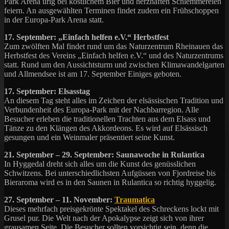
Park Arena urig bei köstlichem Bier und herzhaften Schlemmereien
feiern. An ausgewählten Terminen findet zudem ein Frühschoppen
in der Europa-Park Arena statt.
17. September: „Einfach helfen e.V.“ Herbstfest
Zum zwölften Mal findet rund um das Naturzentrum Rheinauen das
Herbstfest des Vereins „Einfach helfen e.V.“ und des Naturzentrums
statt. Rund um den Aussichtsturm und zwischen Klimawandelgarten
und Allmendsee ist am 17. September Einiges geboten.
17. September: Elsasstag
An diesem Tag steht alles im Zeichen der elsässischen Tradition und
Verbundenheit des Europa-Park mit der Nachbarregion. Alle
Besucher erleben die traditionellen Trachten aus dem Elsass und
Tänze zu den Klängen des Akkordeons. Es wird auf Elsässisch
gesungen und ein Weinmaler präsentiert seine Kunst.
21. September – 29. September: Saunawoche in Rulantica
In Hyggedal dreht sich alles um die Kunst des genüsslichen
Schwitzens. Bei unterschiedlichsten Aufgüssen von Fjordreise bis
Bieraroma wird es in den Saunen in Rulantica so richtig hyggelig.
27. September – 11. November:
Traumatica
Dieses mehrfach preisgekrönte Spektakel des Schreckens lockt mit
Grusel pur. Die Welt nach der Apokalypse zeigt sich von ihrer
grausamen Seite. Die Besucher sollten vorsichtig sein, denn die