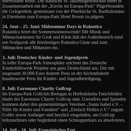
interessante Reise. Die Badische St. Jakobusgesellschaft bietet in
Zusammenarbeit mit der „Kirche im Europa-Park“ Pilgerfreunden
die Gelegenheit, gemeinsam von der Pfarrkirche St. Bartholomäus
in Ettenheim zum Europa-Park Hotel Resort zu pilgern.
24. Juni – 25. Juni: Midsommar Days in Rulantica
Rulantica feiert die Sommersonnenwende! Mit Musik und
Mitmachaktionen für Groß und Klein lädt der Außenbereich rund
um Svalgurok alle feierlustigen Rulantica Gäste und zum
Mitmachen und Mittanzen ein.
3. Juli: Deutscher Kinder- und Jugendpreis
In toller Europa-Park Atmosphäre zeichnet das Deutsche
Kinderhilfswerk Projekte aus ganz Deutschland aus. Der mit
insgesamt 30.000 Euro dotierte Preis ist der höchstdotierte
bundesweite Preis für Kinder- und Jugendbeteiligung.
8. Juli: Euromaus Charity Golfcup
Im Europa-Park Golfclub Breisgau in Herbolzheim-Tutschfelden
findet der Euromaus Charity Golfcup statt. Greenfees und Spenden
kommen dabei den gemeinnützigen Vereinen „Santa Isabel e.V. –
Hilfe für Kinder und Familien“ und „Einfach Helfen e.V.“ zugute.
Golfer sowie Anfänger sind herzlich eingeladen, am Golfcup
teilzunehmen oder begleitend einen Schnupperkurs zu absolvieren.
14. Juli – 16. Juli: Französisches Fest