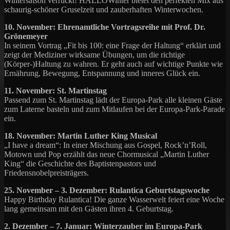
Wintersaison verrückt! HALLOWinter bietet den perfekten Mix aus
schaurig-schöner Gruselzeit und zauberhaften Winterwochen.
10. November: Ehrenamtliche Vortragsreihe mit Prof. Dr.
Grönemeyer
In seinem Vortrag „Fit bis 100: eine Frage der Haltung“ erklärt und
zeigt der Mediziner wirksame Übungen, um die richtige
(Körper-)Haltung zu wahren. Er geht auch auf wichtige Punkte wie
Ernährung, Bewegung, Entspannung und inneres Glück ein.
11. November: St. Martinstag
Passend zum St. Martinstag lädt der Europa-Park alle kleinen Gäste
zum Laterne basteln und zum Mitlaufen bei der Europa-Park-Parade
ein.
18. November: Martin Luther King Musical
„I have a dream“: In einer Mischung aus Gospel, Rock’n’Roll,
Motown und Pop erzählt das neue Chormusical „Martin Luther
King“ die Geschichte des Baptistenpastors und
Friedensnobelpreisträgers.
25. November – 3. Dezember: Rulantica Geburtstagswoche
Happy Birthday Rulantica! Die ganze Wasserwelt feiert eine Woche
lang gemeinsam mit den Gästen ihren 4. Geburtstag.
2. Dezember – 7. Januar: Winterzauber im Europa-Park