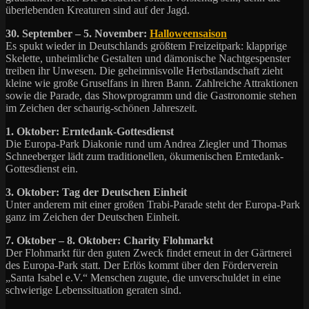
überlebenden Kreaturen sind auf der Jagd.
30. September – 5. November:
Halloweensaison
Es spukt wieder in Deutschlands größtem Freizeitpark: klapprige
Skelette, unheimliche Gestalten und dämonische Nachtgespenster
treiben ihr Unwesen. Die geheimnisvolle Herbstlandschaft zieht
kleine wie große Gruselfans in ihren Bann. Zahlreiche Attraktionen
sowie die Parade, das Showprogramm und die Gastronomie stehen
im Zeichen der schaurig-schönen Jahreszeit.
1. Oktober: Erntedank-Gottesdienst
Die Europa-Park Diakonie rund um Andrea Ziegler und Thomas
Schneeberger lädt zum traditionellen, ökumenischen Erntedank-
Gottesdienst ein.
3. Oktober: Tag der Deutschen Einheit
Unter anderem mit einer großen Trabi-Parade steht der Europa-Park
ganz im Zeichen der Deutschen Einheit.
7. Oktober – 8. Oktober: Charity Flohmarkt
Der Flohmarkt für den guten Zweck findet erneut in der Gärtnerei
des Europa-Park statt. Der Erlös kommt über den Förderverein
„Santa Isabel e.V.“ Menschen zugute, die unverschuldet in eine
schwierige Lebenssituation geraten sind.