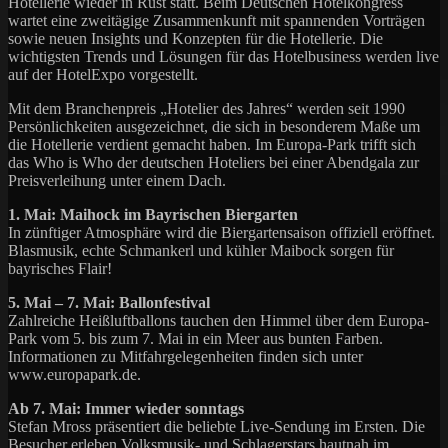
Hotellerie wieder in Rust statt. Beim Deutschen Hotelkongress
wartet eine zweitägige Zusammenkunft mit spannenden Vorträgen
sowie neuen Insights und Konzepten für die Hotellerie. Die
wichtigsten Trends und Lösungen für das Hotelbusiness werden live
auf der HotelExpo vorgestellt.
Mit dem Branchenpreis „Hotelier des Jahres“ werden seit 1990
Persönlichkeiten ausgezeichnet, die sich in besonderem Maße um
die Hotellerie verdient gemacht haben. Im Europa-Park trifft sich
das Who is Who der deutschen Hoteliers bei einer Abendgala zur
Preisverleihung unter einem Dach.
1. Mai: Maihock im Bayrischen Biergarten
In zünftiger Atmosphäre wird die Biergartensaison offiziell eröffnet.
Blasmusik, echte Schmankerl und kühler Maibock sorgen für
bayrisches Flair!
5. Mai – 7. Mai: Ballonfestival
Zahlreiche Heißluftballons tauchen den Himmel über dem Europa-
Park vom 5. bis zum 7. Mai in ein Meer aus bunten Farben.
Informationen zu Mitfahrgelegenheiten finden sich unter
www.europapark.de.
Ab 7. Mai: Immer wieder sonntags
Stefan Mross präsentiert die beliebte Live-Sendung im Ersten. Die
Besucher erleben Volksmusik- und Schlagerstars hautnah im