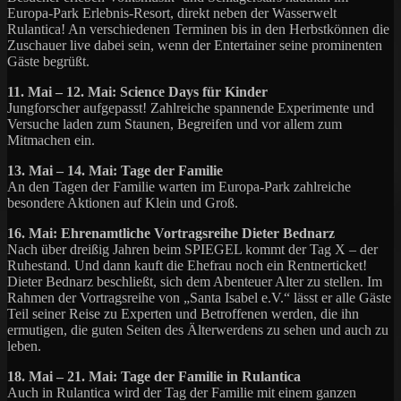
Europa-Park Erlebnis-Resort, direkt neben der Wasserwelt
Rulantica! An verschiedenen Terminen bis in den Herbstkönnen die
Zuschauer live dabei sein, wenn der Entertainer seine prominenten
Gäste begrüßt.
11. Mai – 12. Mai: Science Days für Kinder
Jungforscher aufgepasst! Zahlreiche spannende Experimente und
Versuche laden zum Staunen, Begreifen und vor allem zum
Mitmachen ein.
13. Mai – 14. Mai: Tage der Familie
An den Tagen der Familie warten im Europa-Park zahlreiche
besondere Aktionen auf Klein und Groß.
16. Mai: Ehrenamtliche Vortragsreihe Dieter Bednarz
Nach über dreißig Jahren beim SPIEGEL kommt der Tag X – der
Ruhestand. Und dann kauft die Ehefrau noch ein Rentnerticket!
Dieter Bednarz beschließt, sich dem Abenteuer Alter zu stellen. Im
Rahmen der Vortragsreihe von „Santa Isabel e.V.“ lässt er alle Gäste
Teil seiner Reise zu Experten und Betroffenen werden, die ihn
ermutigen, die guten Seiten des Älterwerdens zu sehen und auch zu
leben.
18. Mai – 21. Mai: Tage der Familie in Rulantica
Auch in Rulantica wird der Tag der Familie mit einem ganzen