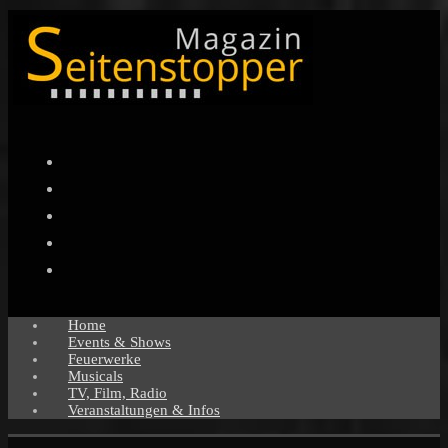
Facebook
Twitter
Instagram
Pinterest
YouTube
Home
Events & Shows
Feuerwerke
Musicals
TV, Film, Radio
Veranstaltungen & Infos