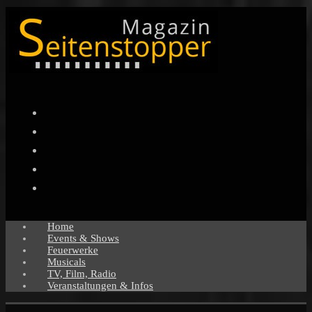
Facebook
Twitter
Instagram
Pinterest
YouTube
Home
Events & Shows
Feuerwerke
Musicals
TV, Film, Radio
Veranstaltungen & Infos