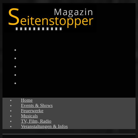
Facebook
Twitter
Instagram
Pinterest
YouTube
Home
Events & Shows
Feuerwerke
Musicals
TV, Film, Radio
Veranstaltungen & Infos