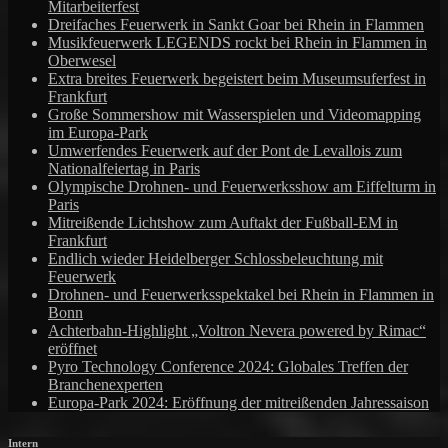
Mitarbeiterfest
Dreifaches Feuerwerk in Sankt Goar bei Rhein in Flammen
Musikfeuerwerk LEGENDS rockt bei Rhein in Flammen in
Oberwesel
Extra breites Feuerwerk begeistert beim Museumsuferfest in
Frankfurt
Große Sommershow mit Wasserspielen und Videomapping
im Europa-Park
Umwerfendes Feuerwerk auf der Pont de Levallois zum
Nationalfeiertag in Paris
Olympische Drohnen- und Feuerwerksshow am Eiffelturm in
Paris
Mitreißende Lichtshow zum Auftakt der Fußball-EM in
Frankfurt
Endlich wieder Heidelberger Schlossbeleuchtung mit
Feuerwerk
Drohnen- und Feuerwerksspektakel bei Rhein in Flammen in
Bonn
Achterbahn-Highlight „Voltron Nevera powered by Rimac“
eröffnet
Pyro Technology Conference 2024: Globales Treffen der
Branchenexperten
Europa-Park 2024: Eröffnung der mitreißenden Jahressaison
Intern