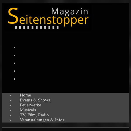
Facebook
Twitter
Instagram
Pinterest
YouTube
Home
Events & Shows
Feuerwerke
Musicals
TV, Film, Radio
Veranstaltungen & Infos