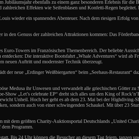
d im Jubiläumsjahr ebenfalls zu einem ganz besonderen Erlebnis für 
zahlreichen Effekten wie Seifenblasen und Konfetti-Regen begleitet. 
ouis wieder ein spannendes Abenteuer. Nach dem riesigen Erfolg von
ller in den Genuss der zahlreichen Attraktionen kommen: Das Förderb
 des Euro-Towers im Französischen Themenbereich. Der beliebte Aussic
 entdecken: Die interaktive Bootsfahrt „Whale Adventures“ wird ab F
 neuen Auftritt und modernster Technik überzeugt.
ädt der neue „Erdinger Weißbiergarten“ beim „Seehaus-Restaurant“ daz
 böse Medusa ihr Unwesen und verwandelt alle griechischen Götter zu S
be-Show „Let’s celebrate EP“ dreht sich alles um den King of Rock’n’R
ewicht Unheil. Hoch her geht es ab dem 23. Mai bei der Highdiving-S
cken, sondern auch von einer schwingenden Schaukel. Mit über 23 Stu
m mit dem größten Charity-Auktionsportal Deutschlands „United Charit
uf dem Programm.
 statt. Bis 24 Uhr können die Besucher an diesem Tag feiern, tanzen u