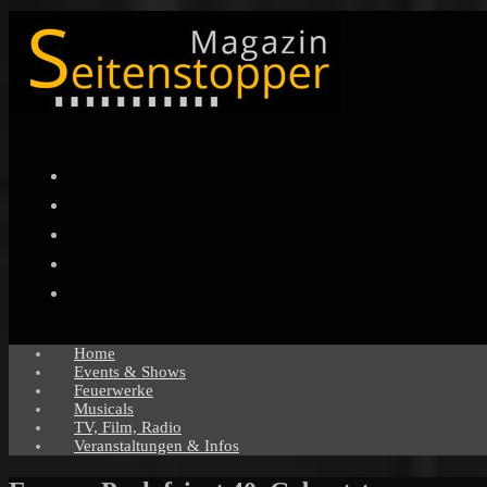
Facebook
Twitter
Instagram
Pinterest
YouTube
Home
Events & Shows
Feuerwerke
Musicals
TV, Film, Radio
Veranstaltungen & Infos