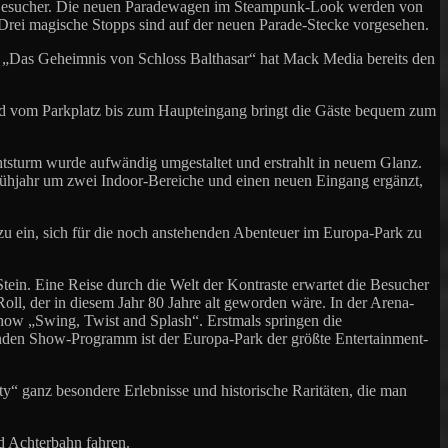
die Besucher. Die neuen Paradewagen im Steampunk-Look werden von
Drei magische Stopps sind auf der neuen Parade-Stecke vorgesehen.
 „Das Geheimnis von Schloss Balthasar“ hat Mack Media bereits den
and vom Parkplatz bis zum Haupteingang bringt die Gäste bequem zum
htsturm wurde aufwändig umgestaltet und erstrahlt in neuem Glanz.
rühjahr um zwei Indoor-Bereiche und einen neuen Eingang ergänzt,
u ein, sich für die noch anstehenden Abenteuer im Europa-Park zu
tein. Eine Reise durch die Welt der Kontraste erwartet die Besucher
oll, der in diesem Jahr 80 Jahre alt geworden wäre. In der Arena-
how „Swing, Twist and Splash“. Erstmals springen die
nden Show-Programm ist der Europa-Park der größte Entertainment-
y“ ganz besondere Erlebnisse und historische Raritäten, die man
nd Achterbahn fahren.