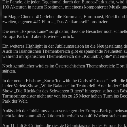
Die Parade, die jeden Tag einmal durch den Europa-Park zieht, wir
100 Akteuren in neuen Kostümen, mit eigens komponierter Musik und 
Im Magic Cinema 4D erleben die Euromaus, Euromausi, Böckli und L
zweiten, eigenen 4-D Film – „Das Zeitkarussell“ produziert.
Die neue „Express-Lane“ sorgt dafür, dass die Besucher noch schne
Europa-Park und abends wieder zurück.
Ein weiteres Highlight in der Jubiläumssaison ist die Neugestaltung
Auch im Isländischen Themenbereich gibt es spannende Neuheiten zu
während im Spanischen Themenbereich die „Kolumbusjolle“ mit einem
Noch gemütlicher wird es im Österreichischen Themenbereich: Dort l
stärken.
In der neuen Eisshow „Surpr’Ice with the Gods of Greece” treibt die
in der Varieté-Show „White Balance“ im Teatro dell‘ Arte. In der Glo
Show „Die Rückkehr des Schwarzen Ritters“ hingegen stiftet ein Bös
Turmspringmeister nicht nur von bis zu 25 Meter hohen Turm ins Be
Park der Welt.
Anlässlich der Jubiläumssaison versteigert der Europa-Park gemeinsa
nicht kaufen kann: 40 Auktionen innerhalb von 40 Wochen stehen a
Am 11. Juli 2015 findet die riesige Geburtstagsparty des Europa-Park