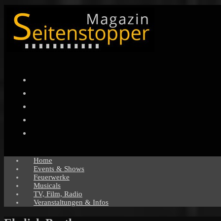
Facebook
Twitter
Instagram
Pinterest
YouTube
Home
Events & Shows
Feuerwerke
Musicals
TV, Film, Radio
Veranstaltungen & Infos