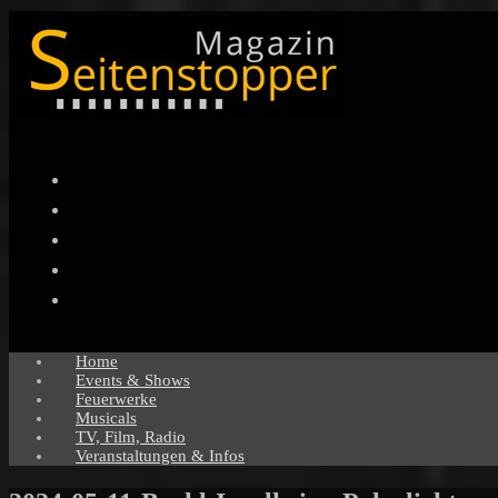
Facebook
Twitter
Instagram
Pinterest
YouTube
Home
Events & Shows
Feuerwerke
Musicals
TV, Film, Radio
Veranstaltungen & Infos