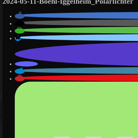
2024-05-11-Boehl-Iggelheim_Polarlichter